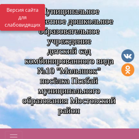
Муниципальное
Версия сайта
для
бюджетное дошкольное
слабовидящих
образовательное
учреждение
детский сад
комбинированного вида
№10 "Малышок"
посёлка Псебай
муниципального
образования Мостовский
район