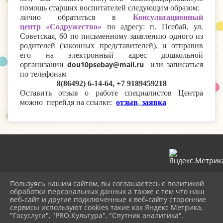
помощь старших воспитателей следующим образом:
лично обратиться в
Консультационный
центр «Содружество»
по адресу: п. Псебай, ул.
Советская, 60 по письменному заявлению одного из
родителей (законных представителей), и отправив
его на электронный адрес дошкольной
dou10psebay@mail.ru
организации
или записаться
по телефонам
8(86492) 6-14-64, +7 9189459218
Оставить отзыв о работе специалистов Центра
можно перейдя на ссылке:
отзыв
,
заявка
2026 г. dou10.mostobr.ru
Вход
Пользуясь нашим сайтом, вы соглашаетесь с политикой
Карта сайта
обработки персональных данных а также с тем что наш
Политика обработки персональных данных
веб-сайт и другие подключенные к веб-сайту сторонние
сервисы используют cookies такие как Яндекс Метрика,
"Госуслуги", "PRO.Культура", "Спутник аналитика".
Сделано на KubCMS