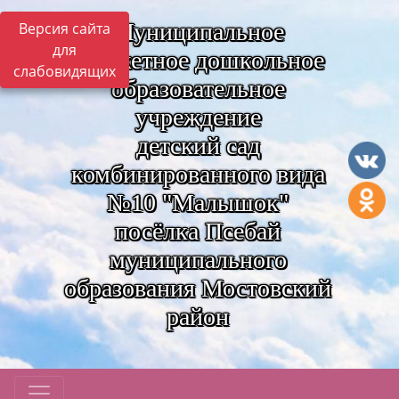
Муниципальное
Версия сайта
для
бюджетное дошкольное
слабовидящих
образовательное
учреждение
детский сад
комбинированного вида
№10 "Малышок"
посёлка Псебай
муниципального
образования Мостовский
район