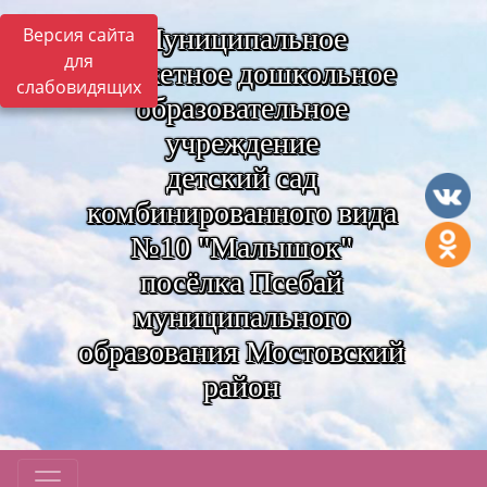
Муниципальное
Версия сайта
для
бюджетное дошкольное
слабовидящих
образовательное
учреждение
детский сад
комбинированного вида
№10 "Малышок"
посёлка Псебай
муниципального
образования Мостовский
район