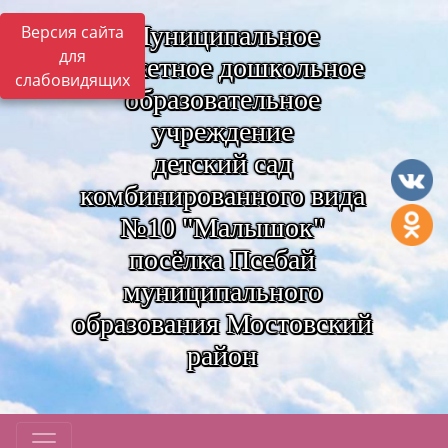
Муниципальное
Версия сайта
для
бюджетное дошкольное
слабовидящих
образовательное
учреждение
детский сад
комбинированного вида
№10 "Малышок"
посёлка Псебай
муниципального
образования Мостовский
район