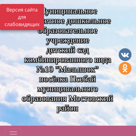
Муниципальное
Версия сайта
для
бюджетное дошкольное
слабовидящих
образовательное
учреждение
детский сад
комбинированного вида
№10 "Малышок"
посёлка Псебай
муниципального
образования Мостовский
район