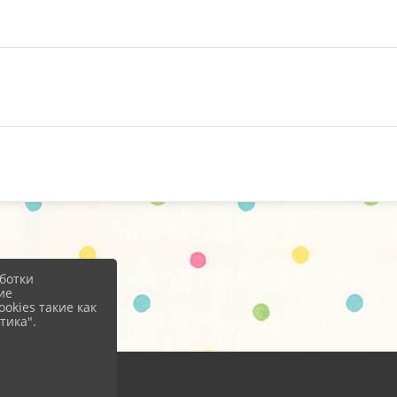
ботки
ие
okies такие как
тика".