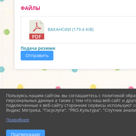
ФАЙЛЫ
ВАКАНСИИ (179.4 KiB)
Подача резюме
Отправить
Пользуясь нашим сайтом, вы соглашаетесь с политикой обра
персональных данных а также с тем что наш веб-сайт и друг
подключенные к веб-сайту сторонние сервисы используют co
Яндекс Метрика, "Госуслуги", "PRO.Культура", "Спутник анали
Подробнее
Подтверждаю