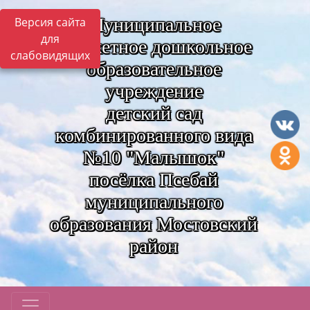
Муниципальное
Версия сайта
для
бюджетное дошкольное
слабовидящих
образовательное
учреждение
детский сад
комбинированного вида
№10 "Малышок"
посёлка Псебай
муниципального
образования Мостовский
район