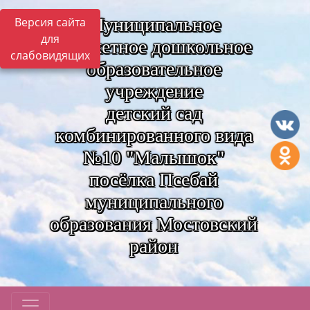
Муниципальное
Версия сайта
для
бюджетное дошкольное
слабовидящих
образовательное
учреждение
детский сад
комбинированного вида
№10 "Малышок"
посёлка Псебай
муниципального
образования Мостовский
район