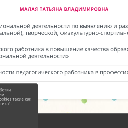
МАЛАЯ ТАТЬЯНА ВЛАДИМИРОВНА
сиональной деятельности по выявлению и ра
уальной), творческой, физкультурно-спортивн
ского работника в повышение качества обра
иональной деятельности»
ьности педагогического работника в професс
ботки
ие
okies такие как
тика".