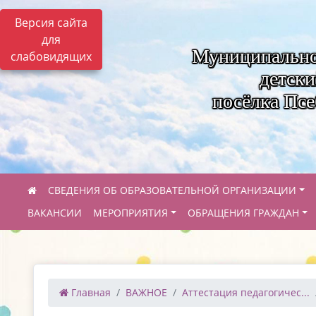
Версия сайта
для
Муниципально
слабовидящих
детск
посёлка Пс
СВЕДЕНИЯ ОБ ОБРАЗОВАТЕЛЬНОЙ ОРГАНИЗАЦИИ
ВАКАНСИИ
МЕРОПРИЯТИЯ
ОБРАЩЕНИЯ ГРАЖДАН
Главная
ВАЖНОЕ
Аттестация педагогичес...