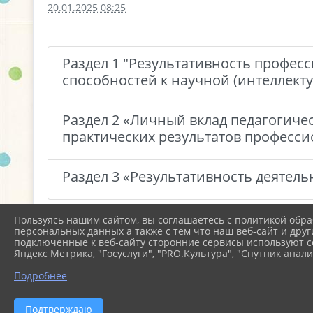
20.01.2025 08:25
Раздел 1 "Результативность профес
способностей к научной (интеллект
Раздел 2 «Личный вклад педагогиче
практических результатов професс
Раздел 3 «Результативность деятел
Пользуясь нашим сайтом, вы соглашаетесь с политикой обра
персональных данных а также с тем что наш веб-сайт и друг
подключенные к веб-сайту сторонние сервисы используют co
Яндекс Метрика, "Госуслуги", "PRO.Культура", "Спутник анали
Подробнее
Подтверждаю