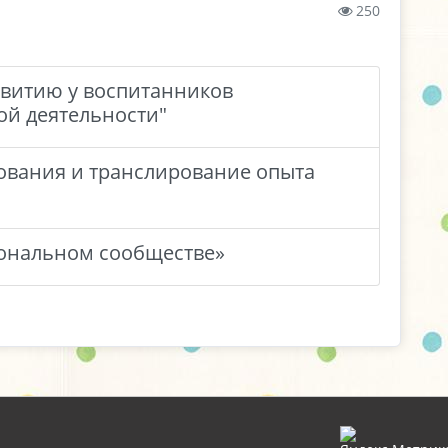
250
звитию у воспитанников
ой деятельности"
зования и транслирование опыта
иональном сообществе»