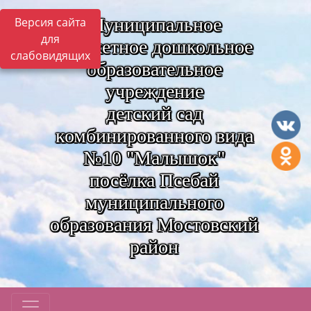
Муниципальное
Версия сайта
для
бюджетное дошкольное
слабовидящих
образовательное
учреждение
детский сад
комбинированного вида
№10 "Малышок"
посёлка Псебай
муниципального
образования Мостовский
район