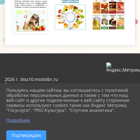
2026 г. dou10.mostobr.ru
Вход
Карта сайта
Пользуясь нашим сайтом, вы соглашаетесь с политикой
Политика обработки персональных данных
обработки персональных данных а также с тем что наш
веб-сайт и другие подключенные к веб-сайту сторонние
сервисы используют cookies такие как Яндекс Метрика,
Сделано на KubCMS
"Госуслуги", "PRO.Культура", "Спутник аналитика".
Разработка и поддержка
Подробнее
Подтверждаю